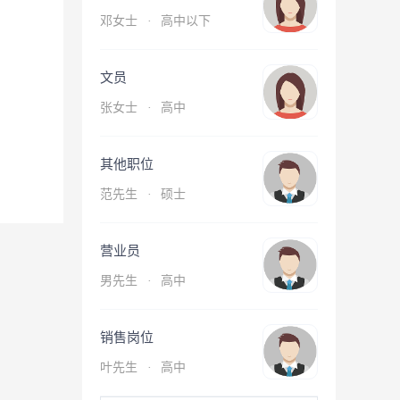
邓女士
·
高中以下
文员
张女士
·
高中
其他职位
范先生
·
硕士
营业员
男先生
·
高中
销售岗位
叶先生
·
高中