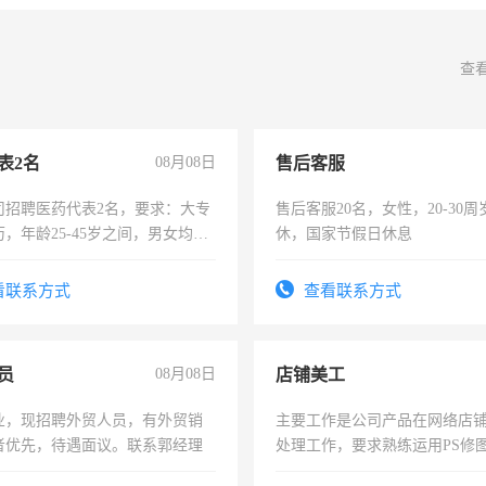
查
表2名
08月08日
售后客服
司招聘医药代表2名，要求：大专
售后客服20名，女性，20-30
，年龄25-45岁之间，男女均
休，国家节假日休息
要具有营销经验，从事过医药代
有医学资质的优先，底薪+绩效，
看联系方式
查看联系方式
。
员
08月08日
店铺美工
业，现招聘外贸人员，有外贸销
主要工作是公司产品在网络店
者优先，待遇面议。联系郭经理
处理工作，要求熟练运用PS修图
作时间每天8小时，待遇优厚。