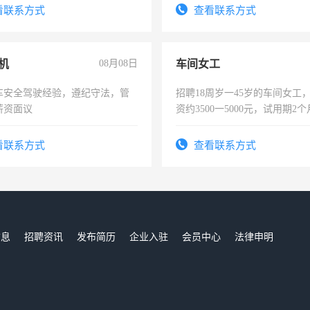
看联系方式
查看联系方式
机
08月08日
车间女工
车安全驾驶经验，遵纪守法，管
招聘18周岁一45岁的车间女工
薪资面议
资约3500一5000元，试用期2
险，有年薪假，年底福利
看联系方式
查看联系方式
信息
招聘资讯
发布简历
企业入驻
会员中心
法律申明
们