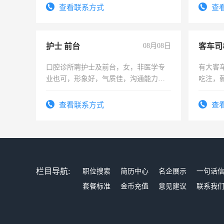
4500。
查看联系方式
查
护士 前台
08月08日
客车司
口腔诊所聘护士及前台，女，非医学专
有大客
业也可，形象好，气质佳，沟通能力
吃注，
强。面试，周日休息。
查看联系方式
查
栏目导航:
职位搜索
简历中心
名企展示
一句话
套餐标准
金币充值
意见建议
联系我