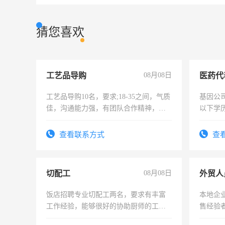
猜您喜欢
工艺品导购
08月08日
医药代
工艺品导购10名，要求;18-35之间，气质
基因公
佳，沟通能力强，有团队合作精神，有
以下学历
上进心，有工作经验者优先！
可，需
表或者
查看联系方式
查
交五险
切配工
08月08日
外贸人
饭店招聘专业切配工两名，要求有丰富
本地企
工作经验，能够很好的协助厨师的工
售经验
作。包吃住，每月有公休，工资3500-