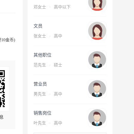
邓女士
·
高中以下
文员
张女士
·
高中
10金币)
其他职位
范先生
·
硕士
营业员
男先生
·
高中
销售岗位
息
叶先生
·
高中